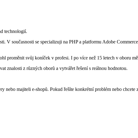
d technologií.
osti. V současnosti se specializuji na PHP a platformu Adobe Commerce
l proměnit svůj koníček v profesi. I po více než 15 letech v oboru mě t
t znalosti z různých oborů a vytvářet řešení s reálnou hodnotou.
y nebo majiteli e-shopů. Pokud řešíte konkrétní problém nebo chcete zí