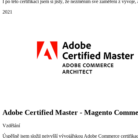
I po této certifikaci jsem si jistý, že nezměním své zaměření z vývoje, 
2021
Adobe Certified Master - Magento Comme
Vzdělání
Úspěšně jsem složil nejvyšší vývojářskou Adobe Commerce certifikac