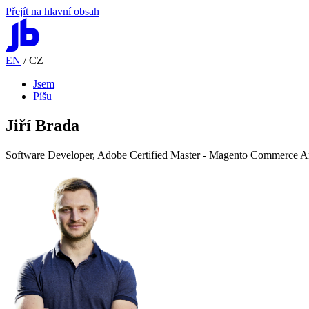
Přejít na hlavní obsah
EN
/
CZ
Jsem
Píšu
Jiří Brada
Software Developer,
Adobe Certified Master
-
Magento Commerce Ar