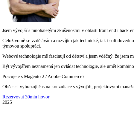
Jsem vývojář s mnohaletými zkušenostmi v oblasti front-end i back-en
Celoživotně se vzdělávám a rozvíjím jak technické, tak i soft dovedn
týmovou spolupráci.
Webové technologie mě fascinují od dětství a jsem vděčný, že jsem moh
Být vývojářem neznamená jen ovládat technologie, ale umět kombinova
Pracujete s Magento 2 / Adobe Commerce?
Občas si vyhrazuji čas na konzultace s vývojáři, projektovými manažer
Rezervovat 30min hovor
2025